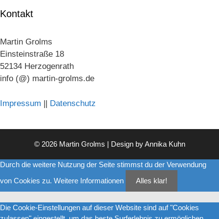
Kontakt
Martin Grolms
Einsteinstraße 18
52134 Herzogenrath
info (@) martin-grolms.de
Impressum
||
Datenschutz
© 2026 Martin Grolms | Design by
Annika Kuhn
Durch die weitere Nutzung der Seite stimmst du der Verwendung
von Cookies zu.
Weitere Informationen
Alles klar!
Die Cookie-Einstellungen auf dieser Website sind auf "Cookies
zulassen" eingestellt, um das beste Surferlebnis zu ermöglichen.