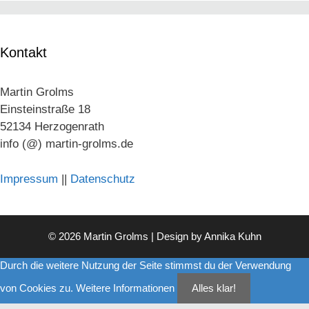
Kontakt
Martin Grolms
Einsteinstraße 18
52134 Herzogenrath
info (@) martin-grolms.de
Impressum
||
Datenschutz
© 2026 Martin Grolms | Design by
Annika Kuhn
Durch die weitere Nutzung der Seite stimmst du der Verwendung
von Cookies zu.
Weitere Informationen
Alles klar!