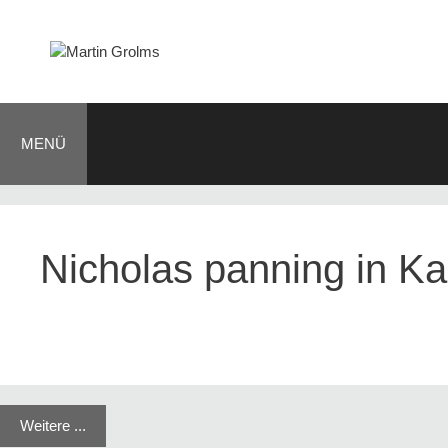
Zum
Inhalt
springen
MENÜ
BLOG
JOURNALIST
AUTOR
KONTAKT
Nicholas panning in Ka
Weitere ...