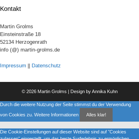
Kontakt
Martin Grolms
Einsteinstraße 18
52134 Herzogenrath
info (@) martin-grolms.de
Impressum
||
Datenschutz
© 2026 Martin Grolms | Design by
Annika Kuhn
Durch die weitere Nutzung der Seite stimmst du der Verwendung
von Cookies zu.
Weitere Informationen
Alles klar!
Die Cookie-Einstellungen auf dieser Website sind auf "Cookies
zulassen" eingestellt, um das beste Surferlebnis zu ermöglichen.