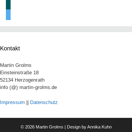
xing
twitter
Kontakt
Martin Grolms
Einsteinstraße 18
52134 Herzogenrath
info (@) martin-grolms.de
Impressum
||
Datenschutz
© 2026 Martin Grolms | Design by
Annika Kuhn