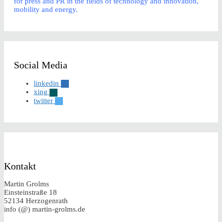
for press and PR in the fields of technology and innovation,
mobility and energy.
Social Media
linkedin
xing
twitter
Kontakt
Martin Grolms
Einsteinstraße 18
52134 Herzogenrath
info (@) martin-grolms.de