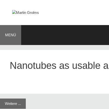
Zum
Inhalt
springen
MENÜ
BLOG
JOURNALIST
AUTOR
KONTAKT
Nanotubes as usable a
Weitere ...