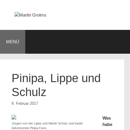
Zum
Inhalt
springen
MENÜ
Pinipa, Lippe und
Schulz
8. Februar 2017
Was
Jürgen von der Lippe und Martin Schulz sind beide
habe
bekennende Pinipa Fans.