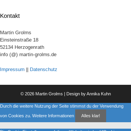
Kontakt
Martin Grolms
Einsteinstraße 18
52134 Herzogenrath
info (@) martin-grolms.de
Impressum
||
Datenschutz
© 2026 Martin Grolms | Design by
Annika Kuhn
Durch die weitere Nutzung der Seite stimmst du der Verwendung
von Cookies zu.
Weitere Informationen
Alles klar!