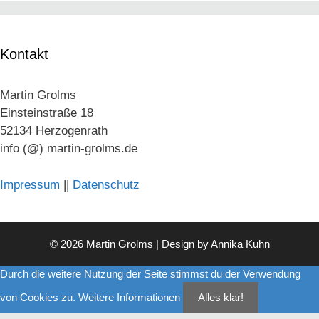
Kontakt
Martin Grolms
Einsteinstraße 18
52134 Herzogenrath
info (@) martin-grolms.de
Impressum
||
Datenschutz
© 2026 Martin Grolms | Design by
Annika Kuhn
Durch die weitere Nutzung der Seite stimmst du der Verwendung
von Cookies zu.
Weitere Informationen
Alles klar!