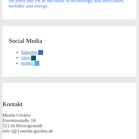
for press and PR in the fields of technology and innovation,
mobility and energy.
Social Media
linkedin
xing
twitter
Kontakt
Martin Grolms
Einsteinstraße 18
52134 Herzogenrath
info (@) martin-grolms.de