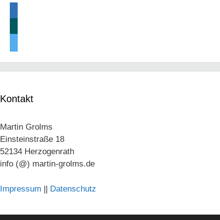
linkedin
xing
twitter
Kontakt
Martin Grolms
Einsteinstraße 18
52134 Herzogenrath
info (@) martin-grolms.de
Impressum
||
Datenschutz