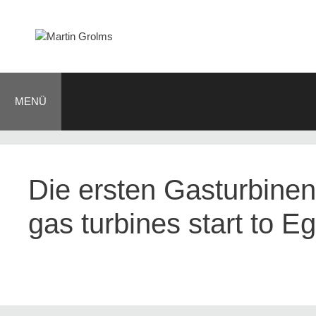
Zum
Inhalt
springen
MENÜ
BLOG
JOURNALIST
AUTOR
KONTAKT
Die ersten Gasturbinen 
gas turbines start to E