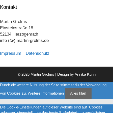
Kontakt
Martin Grolms
Einsteinstraße 18
52134 Herzogenrath
info (@) martin-grolms.de
Impressum
||
Datenschutz
© 2026 Martin Grolms | Design by
Annika Kuhn
Durch die weitere Nutzung der Seite stimmst du der Verwendung
von Cookies zu.
Weitere Informationen
Alles klar!
Die Cookie-Einstellungen auf dieser Website sind auf "Cookies
zulassen" eingestellt, um das beste Surferlebnis zu ermöglichen.