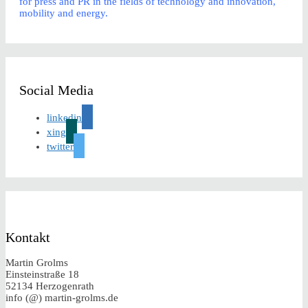
for press and PR in the fields of technology and innovation,
mobility and energy.
Social Media
linkedin
xing
twitter
Kontakt
Martin Grolms
Einsteinstraße 18
52134 Herzogenrath
info (@) martin-grolms.de