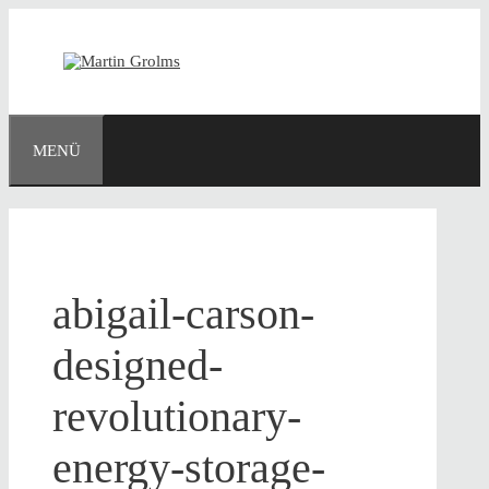
Zum
Inhalt
springen
MENÜ
abigail-carson-
designed-
revolutionary-
energy-storage-