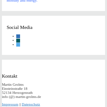
mobility and energy.
Social Media
linkedin
xing
twitter
Kontakt
Martin Grolms
Einsteinstraße 18
52134 Herzogenrath
info (@) martin-grolms.de
Impressum
||
Datenschutz